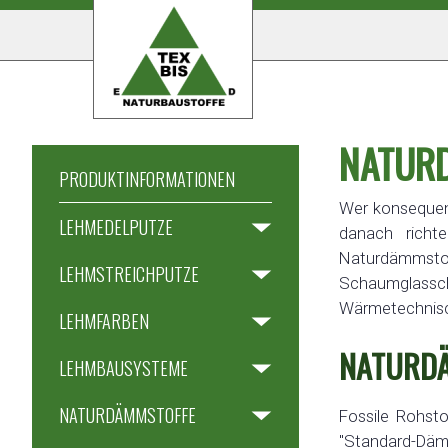
NATURD
PRODUKTINFORMATIONEN
Wer konsequen
LEHMEDELPUTZE
danach richt
Naturdämmstoff
LEHMSTREICHPUTZE
Schaumglasscho
Wärmetechnisch
LEHMFARBEN
NATURDÄ
LEHMBAUSYSTEME
NATURDÄMMSTOFFE
Fossile Rohsto
"Standard-Dämm