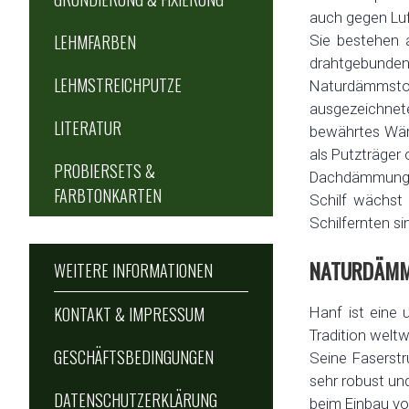
auch gegen Luf
LEHMFARBEN
Sie bestehen 
drahtgebunden 
LEHMSTREICHPUTZE
Naturdämmstof
ausgezeichnet
LITERATUR
bewährtes Wär
als Putzträger
PROBIERSETS &
Dachdämmungen 
FARBTONKARTEN
Schilf wächst
Schilfernten s
NATURDÄMM
WEITERE INFORMATIONEN
KONTAKT & IMPRESSUM
Hanf ist eine 
Tradition welt
GESCHÄFTSBEDINGUNGEN
Seine Faserstr
sehr robust un
DATENSCHUTZERKLÄRUNG
beim Einbau v