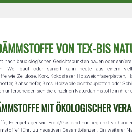
ÄMMSTOFFE VON TEX-BIS NAT
t nach baubiologischen Gesichtspunkten bauen oder saniere
en. Wer baut oder saniert kann heute aus einem vielfä
e wie Zellulose, Kork, Kokosfaser, Holzweichfaserplatten, Ha
tter, Blähschiefer, Bims, Holzwolleleichtbauplatten oder Schi
 unterscheiden sich die einzelnen Naturdämmstoffe in ihrer u
MMSTOFFE MIT ÖKOLOGISCHER VER
ffe, Energieträger wie Erdöl/Gas sind nur begrenzt vorhanden
stoffe" führt zu negativen Gesamtbilanzen. Ein weiterer Nac