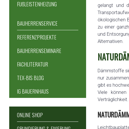
FUẞLEISTENHEIZUNG
gelangt und d
Transportauf
ökologischen B
BAUHERRENSERVICE
zu einer ganzh
und Entsorgung
REFERENZPROJEKTE
Alternativen.
BAUHERRENSEMINARE
NATURDÄM
FACHLITERATUR
Dämmstoffe si
TEX-BIS BLOG
nur zusammen 
gibt es hochw
IG BAUERNHAUS
Viele können 
Verträglichkei
NATURDÄMMS
ONLINE SHOP
Leichtbauplatt
GRUNDIERUNG & FIXIERUNG