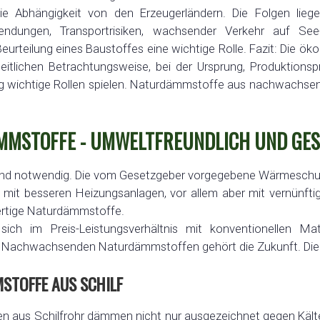
ie Abhängigkeit von den Erzeugerländern. Die Folgen lieg
wendungen, Transportrisiken, wachsender Verkehr auf Se
eurteilung eines Baustoffes eine wichtige Rolle. Fazit: Die 
eitlichen Betrachtungsweise, bei der Ursprung, Produktions
 wichtige Rollen spielen. Naturdämmstoffe aus nachwachsende
MSTOFFE - UMWELTFREUNDLICH UND GE
nd notwendig. Die vom Gesetzgeber vorgegebene Wärmeschut
mit besseren Heizungsanlagen, vor allem aber mit vernünft
ertige Naturdämmstoffe.
sich im Preis-Leistungsverhältnis mit konventionellen Mat
t. Nachwachsenden Naturdämmstoffen gehört die Zukunft. Die 
TOFFE AUS SCHILF
en aus Schilfrohr dämmen nicht nur ausgezeichnet gegen Käl