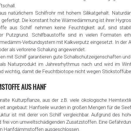
tschall.
aus natürlichem Schilfrohr mit hohem Silikatgehalt. Natur
gefertigt. Die konstant hohe Wärmedämmung ist ihrer Hygrosk
fe aus Schilf nehmen keine Feuchtigkeit auf, sind stabil 
er Putzgrund. Schilfbaustoffe sind in vielen Formaten erh
medämm-Verbundsystem mit Kalkverputz eingesetzt. In der
 oder als verlorene Schalung angewendet.
mit Schilf garantieren gute Schallschutzeigenschaften und
 als Naturprodukt im Jahresrhythmus nach und wird im Win
ind wichtig, damit die Feuchtbiotope nicht wegen Stickstoffü
STOFFE AUS HANF
uralte Kulturpflanze, aus der z.B. viele ökologische Heimtexti
weit angebaut: Hanfseile wurden in großen Mengen für die Seef
uktur ist mit derer von Schilf vergleichbar. Aufgrund des h
d frei von umweltschädigenden Zusatzstoffen. Eine Gefährdung
on Hanfdämmstoffen ausgeschlossen.