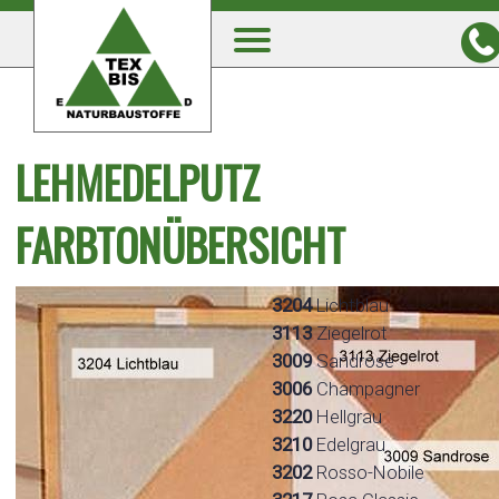
LEHMEDELPUTZ
FARBTONÜBERSICHT
3204
Lichtblau
3113
Ziegelrot
3009
Sandrose
3006
Champagner
3220
Hellgrau
3210
Edelgrau
3202
Rosso-Nobile