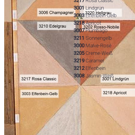
3217
Rosa Classic
3001
Lindgrün
3003
Elfenbein-Gelb
3218
Apricot
3007
Plumbago
3211
Sonnengelb
3000
Malve-Rosé
3205
Creme-Weiß
3219
Caramel
3212
Elfenbein
3008
Jasmin-Weiß