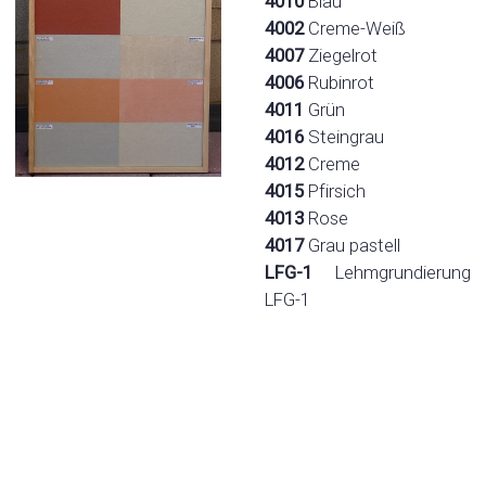
4010
Blau
4002
Creme-Weiß
4007
Ziegelrot
4006
Rubinrot
4011
Grün
4016
Steingrau
4012
Creme
4015
Pfirsich
4013
Rose
4017
Grau pastell
LFG-1
Lehmgrundierung
LFG-1