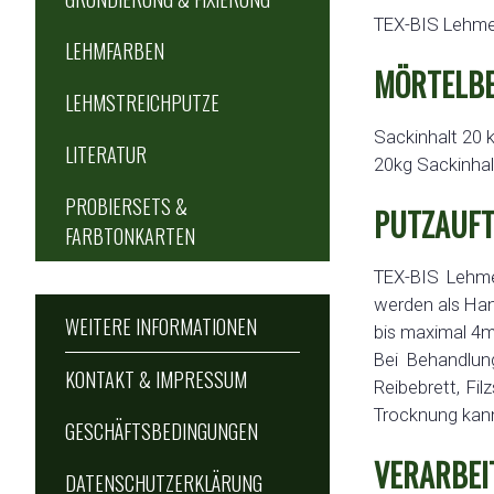
TEX-BIS Lehmed
LEHMFARBEN
MÖRTELBE
LEHMSTREICHPUTZE
Sackinhalt 20 
LITERATUR
20kg Sackinhal
PROBIERSETS &
PUTZAUFT
FARBTONKARTEN
TEX-BIS Lehme
werden als Ha
WEITERE INFORMATIONEN
bis maximal 4m
Bei Behandlun
KONTAKT & IMPRESSUM
Reibebrett, Fi
Trocknung kann
GESCHÄFTSBEDINGUNGEN
VERARBEI
DATENSCHUTZERKLÄRUNG