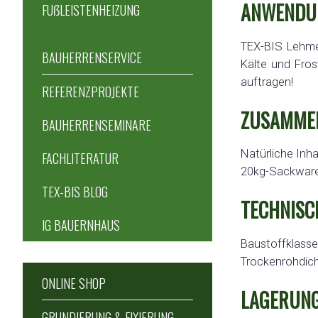
ANWENDU
FUẞLEISTENHEIZUNG
TEX-BIS Lehme
BAUHERRENSERVICE
Kälte und Fro
auftragen!
REFERENZPROJEKTE
ZUSAMMEN
BAUHERRENSEMINARE
Natürliche Inh
FACHLITERATUR
20kg-Sackware
TEX-BIS BLOG
TECHNISC
IG BAUERNHAUS
Baustoffklasse:
Trockenrohdich
ONLINE SHOP
LAGERUNG
GRUNDIERUNG & FIXIERUNG