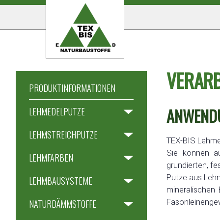
VERARB
PRODUKTINFORMATIONEN
ANWENDU
LEHMEDELPUTZE
LEHMSTREICHPUTZE
TEX-BIS Lehme
Sie können a
LEHMFARBEN
grundierten, f
Putze aus Lehm
LEHMBAUSYSTEME
mineralischen 
Fasonleinenge
NATURDÄMMSTOFFE