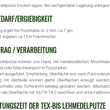
elputze trocken lagern. Bei sachgemäßer Lagerung unbegrenz
DARF/ERGIEBIGKEIT
kg ergibt bei Putzstärke d= 2 mm: ca 7 qm
t ergeben ca 13 ltr Frischmörtel
RAG / VERARBEITUNG
delputze können von Hand, mit handelsüblichen Mischmasch
nd-oder Maschinenputz in Putzstärken
m ausgeführt. Empfehlung: Oberfläche erst nach Putzrocknun
g mit Glättkelle können glatte Oberflächen erzeugt werde
lzscheibe oder Schwamm beliebig gestaltet werden. Arbeitspro
 die Oberfläche mit SILFIX TX-2 wischfest und ohne Farbtonve
TUNGSZEIT DER TEX-BIS LEHMEDELPUTZE