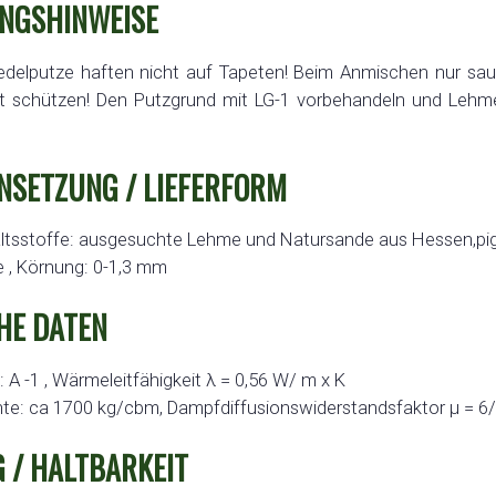
NGSHINWEISE
delputze haften nicht auf Tapeten! Beim Anmischen nur sa
st schützen! Den Putzgrund mit LG-1 vorbehandeln und Lehme
SETZUNG / LIEFERFORM
altsstoffe: ausgesuchte Lehme und Natursande aus Hessen,pig
 , Körnung: 0-1,3 mm
HE DATEN
 A -1 , Wärmeleitfähigkeit λ = 0,56 W/ m x K
te: ca 1700 kg/cbm, Dampfdiffusionswiderstandsfaktor μ = 6
 / HALTBARKEIT